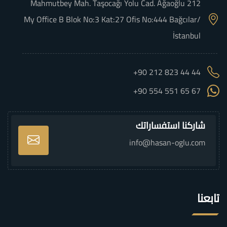
Mahmutbey Mah. Taşocağı Yolu Cad. Ağaoğlu 212
My Office B Blok No:3 Kat:27 Ofis No:444 Bağcılar/
İstanbul
+90 212 823 44 44
+90 554 551 65 67
شاركنا استفساراتك
info@hasan-oglu.com
تابعنا