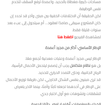
مساحات كبيرة مغطاة بالحديد، وأعمدة ترفع السقف لتخدم
نفس الوظيفة.
لكن الحقيقة أن الاختلافات الخفية بين مبنى وآخر قد تحدد إن
كان المشروع سيبقى صامدًا لعقود… أم سيتحول إلى عبء بعد
سنوات قليلة فقط.
لمشاهدة الفيديو
اضغط هنا
الإطار الأساسي: أكثر من مجرد أعمدة
الإطار ليس مجرد أعمدة وعتبات معدنية تُجمع معًا.
بل هو
نظام متكامل
يجب أن يُصمم ليتحمل الأحمال الرأسية،
الرياح الجانبية، وحتى التمدد الحراري للحديد.
قد ترى مبنيين بنفس الشكل الخارجي، لكن طريقة توزيع الأحمال
على الإطار في أحدهما تجعله ثابتًا وآمنًا، بينما الآخر يتعرض
لتشققات وتشوهات مع أول اختبار جدي.
الخداع بالمواصفات: أرقام لا تعني دائمًا الجودة