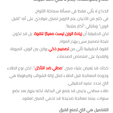
الخداع لا يأتي فقط في مسألة سماكة الألواح.
في كثير من الأحيان، يتم الترويج لمبنى فولاذي على أنه “ثقيل
الوزن” وبالتالي “أكثر صلابة”.
لكن الحقيقة أن
زيادة الوزن ليست معيارًا للقوة
، بل قد تكون
نتيجة تصميم سيئ يهدر المواد.
القوة الحقيقية تأتي من
تصميم ذكي
يوازن بين الوزن، المرونة،
والقدرة على امتصاص الصدمات.
كذلك قد يُعرض عليك مبنى “
مطلي ضد التآكل
“، لكن نوع الطلاء
وجودة المعالجة قبل الطلاء (مثل إزالة الشوائب والرطوبة) هي
التي تحدد عمره الحقيقي.
طلاء سطحي رخيص قد يلمع في البداية، لكنه ينهار بعد بضع
سنوات، بينما معالجة صحيحة قد تحمي المبنى لعقود.
التفاصيل هي التي تصنع الفرق