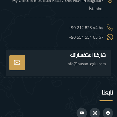
My Office B Blok No:3 Kat:27 Ofis No:444 Bağcılar/
İstanbul
+90 212 823 44 44
+90 554 551 65 67
شاركنا استفساراتك
info@hasan-oglu.com
تابعنا