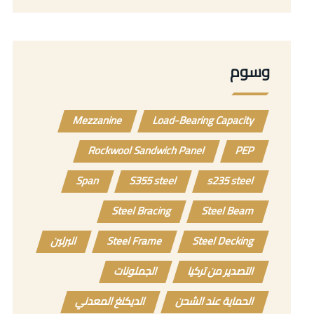
وسوم
Mezzanine
Load-Bearing Capacity
Rockwool Sandwich Panel
PEP
Span
S355 steel
s235 steel
Steel Bracing
Steel Beam
Steel Decking
Steel Frame
البرلين
التصدير من تركيا
الجملونات
الحماية عند الشحن
الديكنغ المعدني