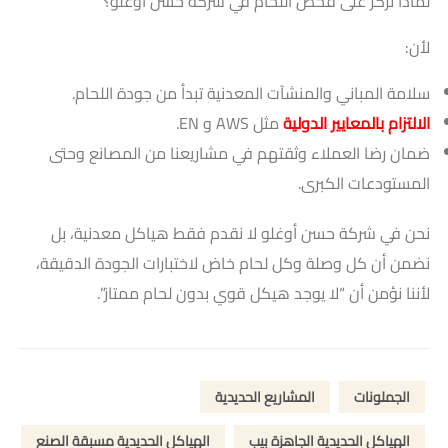
لماذا نركز على فحص اللحام في شركة حسن أوغلو؟
لأن:
سلامة المباني والمنشآت المعدنية تبدأ من جودة اللحام.
الالتزام بالمعايير الدولية
مثل AWS و EN.
ضمان رضا العملاء وثقتهم في مشاريعنا من المصانع وحتى
المستودعات الكبرى.
نحن في شركة حسن أوغلو لا نقدم فقط هياكل معدنية، بل
نضمن أن كل وصلة وكل لحام خاض لاختبارات الجودة الدقيقة،
لأننا نؤمن أن “لا يوجد هيكل قوي بدون لحام ممتاز”.
الجملونات
المشاريع الحديدية
الهياكل الحديدية الجاهزة بيب
الهياكل الحديدية مسبقة الصنع