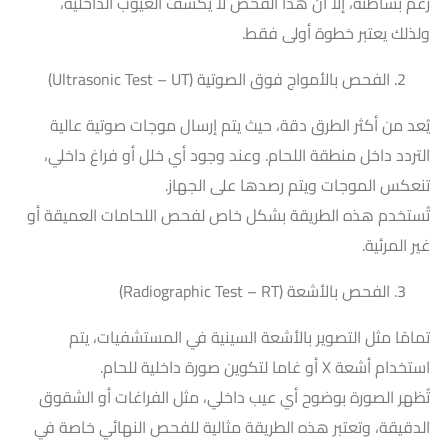
رغم بساطته، إلا أن هذا الفحص لا يكشف العيوب الداخلية،
ولذلك يعتبر خطوة أولى فقط.
الفحص بالأمواج فوق الصوتية (Ultrasonic Test – UT)
يُعد من أكثر الطرق دقة، حيث يتم إرسال موجات صوتية عالية
التردد داخل منطقة اللحام. وعند وجود أي خلل أو فراغ داخلي،
تنعكس الموجات ويتم رصدها على الجهاز.
تُستخدم هذه الطريقة بشكل خاص لفحص اللحامات العميقة أو
غير المرئية.
الفحص بالأشعة (Radiographic Test – RT)
تمامًا مثل التصوير بالأشعة السينية في المستشفيات، يتم
استخدام أشعة X أو غاما لتكوين صورة داخلية للحام.
تُظهر الصورة بوضوح أي عيب داخلي، مثل الفراغات أو الشقوق
الدقيقة، وتعتبر هذه الطريقة مثالية للفحص النهائي خاصة في