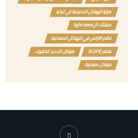
مزايا الهياكل الحديدية في تركيا
منشآت الlight steel
نظام التراس في الهياكل المعدنية
هنغر SLOPE
هياكل الحديد الخفيف
هياكل معدنية