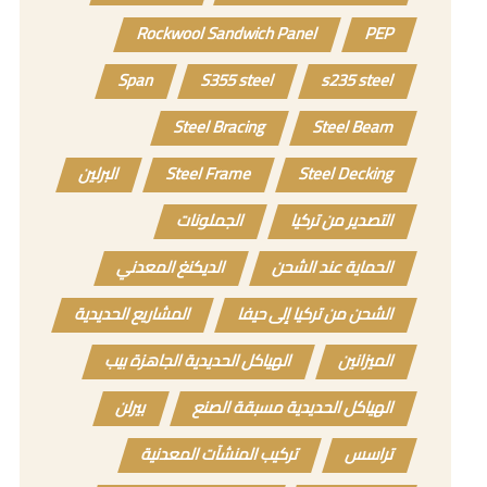
Rockwool Sandwich Panel
PEP
Span
S355 steel
s235 steel
Steel Bracing
Steel Beam
Steel Decking
Steel Frame
البرلين
التصدير من تركيا
الجملونات
الحماية عند الشحن
الديكنغ المعدني
الشحن من تركيا إلى حيفا
المشاريع الحديدية
الميزانين
الهياكل الحديدية الجاهزة بيب
الهياكل الحديدية مسبقة الصنع
بيرلن
تراسس
تركيب المنشآت المعدنية