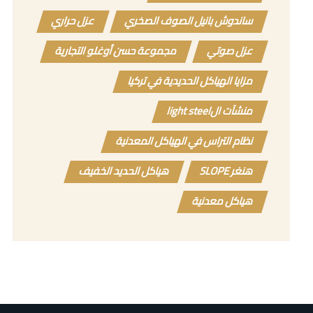
ساندوش بانيل الصوف الصخري
عزل حراري
عزل صوتي
مجموعة حسن أوغلو التجارية
مزايا الهياكل الحديدية في تركيا
منشآت الlight steel
نظام التراس في الهياكل المعدنية
هنغر SLOPE
هياكل الحديد الخفيف
هياكل معدنية