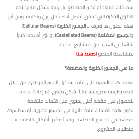
سماكات المواد أو تكبير المقاطع، بل يتجه بشكل متزايد نحو
الحلول الذكية
التي تحقق أفضل أداء بأقل وزن وتكلفة. ومن أبرز
هذه الحلول ما يُعرف بـ
الجسور الخلوية
(Cellular Beams)
و
الجسور المضلعة
(Castellated Beams)
، والتي أصبحت خياراً
شائعاً في العديد من المشاريع الحديثة.
لمشاهدة الفيديو
اضغط هنا
ما هي الجسور الخلوية والمضلعة؟
تعتمد هذه التقنية على إعادة تشكيل الجسر الفولاذي من خلال
قصّه بطريقة مدروسة، غالباً بشكل متعرّج، ثم إعادة لحامه
للحصول على مقطع أعلى يحتوي على فتحات منتظمة.
تكون هذه الفتحات عادةً دائرية في الجسور الخلوية، أو سداسية/
مضلعة في الجسور المضلعة، وقد تُصمَّم بأشكال خاصة حسب
متطلبات المشروع.