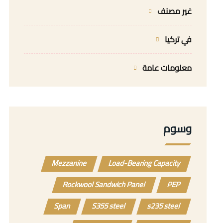
غير مصنف
في تركيا
معلومات عامة
وسوم
Mezzanine
Load-Bearing Capacity
Rockwool Sandwich Panel
PEP
Span
S355 steel
s235 steel