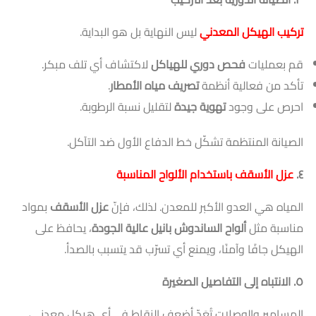
تركيب الهيكل المعدني
ليس النهاية بل هو البداية.
قم بعمليات
فحص دوري للهياكل
لاكتشاف أي تلف مبكر.
تأكد من فعالية أنظمة
تصريف مياه الأمطار
.
احرص على وجود
تهوية جيدة
لتقليل نسبة الرطوبة.
الصيانة المنتظمة تشكّل خط الدفاع الأول ضد التآكل.
٤
.
عزل الأسقف باستخدام الألواح المناسبة
المياه هي العدو الأكبر للمعدن. لذلك، فإنّ
عزل الأسقف
بمواد
مناسبة مثل
ألواح الساندوش بانيل عالية الجودة
، يحافظ على
الهيكل جافًا وآمنًا، ويمنع أي تسرّب قد يتسبب بالصدأ.
٥
. الانتباه إلى التفاصيل الصغيرة
المسامير والوصلات تُعَدّ أضعف النقاط في أي هيكل معدني،