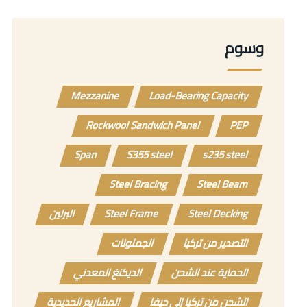
وسوم
Mezzanine
Load-Bearing Capacity
Rockwool Sandwich Panel
PEP
Span
S355 steel
s235 steel
Steel Bracing
Steel Beam
Steel Decking
Steel Frame
البرلين
التصدير من تركيا
الجملونات
الحماية عند الشحن
الديكنغ المعدني
الشحن من تركيا إلى حيفا
المشاريع الحديدية