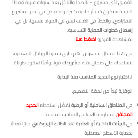
الفقري لأي مشروع – بالصدأ والتآكل بعد سنوات قليلة فقط؟
النتيجة ستكون خسائر مادية كبيرة وانخفاض في عمر المشروع
الافتراضي. والخطأ في الغالب ليس في المواد نفسها، بل في
إهمال خطوات الحماية
الأساسية.
لمشاهدة الفيديو
اضغط هنا
في هذا المقال نستعرض أهم طرق حماية الهياكل المعدنية،
لنساعدك على ضمان بقاء مشروعك قويًا وآمنًا لعقود طويلة.
١
. اختيار نوع الحديد المناسب منذ البداية
الوقاية تبدأ من لحظة التصميم.
في
المناطق الساحلية أو الرطبة
يُفضَّل استخدام
الحديد
المجلفن
لمقاومة العوامل المناخية المالحة.
في
البيئات الداخلية أو العادية
يُعَدّ
الطلاء الإيبوكسي
خيارًا فعّالًا
لحماية الأسطح المعدنية.