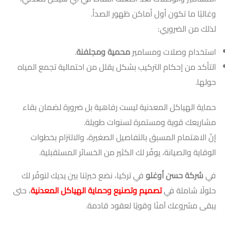
وغالبًا ما تكون أول أماكن ظهور الصدأ.
لذلك من الضروري:
استخدام وصلات ومسامير
محمية ومجلفنة
.
التأكد من إحكام التركيب بشكل يقلل من احتمالية تجمع المياه
حولها.
حماية الهياكل المعدنية ليست رفاهية بل ضرورة لضمان بقاء
مشاريعك قوية ومستمرة لسنوات طويلة.
إنّ الاهتمام المسبق بالتفاصيل الصغيرة، والالتزام بخطوات
الوقاية والصيانة، يوفّر لك الكثير من الخسائر المستقبلية.
في
شركة حسن أوغلو
في تركيا، نضع خبرتنا بين يديك لنوفّر لك
حلولًا شاملة في
تصميم وتصنيع وحماية الهياكل المعدنية
، حتى
يبقى مشروعك آمنًا وقويًا لعقود قادمة.