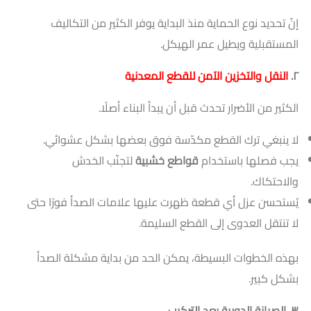
إنّ تحديد نوع الحماية منذ البداية يوفر الكثير من التكاليف
المستقبلية ويطيل عمر الهيكل.
٢
.
النقل والتخزين الآمن للقطع المعدنية
الكثير من الأضرار تحدث قبل أن يبدأ البناء أصلًا.
لا ينبغي ترك القطع مكدّسة فوق بعضها بشكل عشوائي.
يجب فصلها باستخدام
قواطع خشبية
لتجنّب الخدش
والاحتكاك.
يُستحسن عزل أي قطعة ظهرت عليها علامات الصدأ فورًا حتى
لا تنتقل العدوى إلى القطع السليمة.
بهذه الخطوات البسيطة، يمكن الحد من بداية مشكلة الصدأ
بشكل كبير.
٣
. الصيانة الدورية بعد التركيب