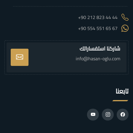
+90 212 823 44 44
+90 554 551 65 67
شاركنا استفساراتك
info@hasan-oglu.com
تابعنا