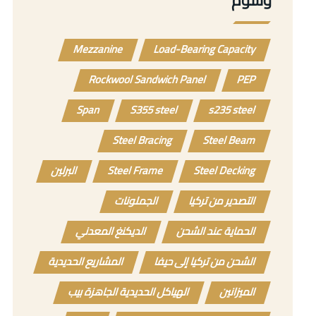
Mezzanine
Load-Bearing Capacity
Rockwool Sandwich Panel
PEP
Span
S355 steel
s235 steel
Steel Bracing
Steel Beam
Steel Decking
Steel Frame
البرلين
التصدير من تركيا
الجملونات
الحماية عند الشحن
الديكنغ المعدني
الشحن من تركيا إلى حيفا
المشاريع الحديدية
الميزانين
الهياكل الحديدية الجاهزة بيب