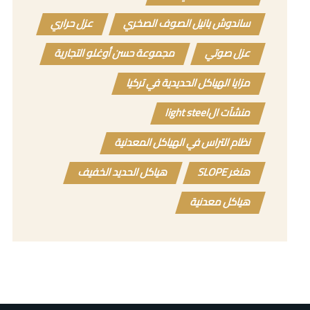
ساندوش بانيل الصوف الصخري
عزل حراري
عزل صوتي
مجموعة حسن أوغلو التجارية
مزايا الهياكل الحديدية في تركيا
منشآت الlight steel
نظام التراس في الهياكل المعدنية
هنغر SLOPE
هياكل الحديد الخفيف
هياكل معدنية